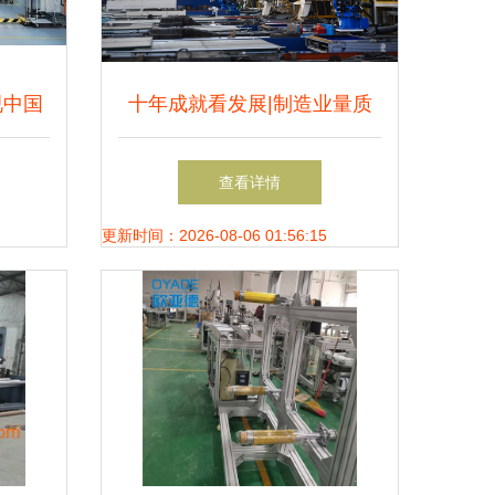
视中国
十年成就看发展|制造业量质
在中国
齐升筑牢实体经济根基
查看详情
农机破
更新时间：2026-08-06 01:56:15
三