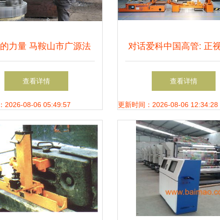
的力量 马鞍山市广源法
对话爱科中国高管: 正
兰环件生产车间纪实
市场下行压力,爱科将
查看详情
查看详情
打造全球化制造典范丨
26-08-06 05:49:57
更新时间：2026-08-06 12:34:28
局者说系列报道之